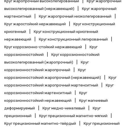
|
Круг жаропрочный высоколегированный
Круг жаропрочный
|
высоколегированный (нержавеющий)
Круг жаропрочный
|
|
мартенситный
Круг жаропрочный низколегированный
|
Круг жаростойкий нержавеющий
Круг конструкционный
|
криогенный
Круг конструкционный криогенный
|
|
нержавеющий
Круг конструкционный легированный
|
Круг коррозионно-стойкий нержавеющий
Круг
|
коррозионностойкий
Круг коррозионностойкий
|
высоколегированный (жаропрочный)
Круг
|
коррозионностойкий жаропрочный
Круг
|
коррозионностойкий жаропрочный (нержавеющий)
Круг
|
коррозионностойкий жаропрочный мартенситный
Круг
|
коррозионностойкий мартенситный
Круг
|
коррозионностойкий нержавеющий
Круг магниевый
|
|
деформируемый
Круг медно-никелевый
Круг
|
|
прецизионный
Круг прецизионный магнитно-мягкий
|
Круг прецизионный магнитно-твёрдый
Круг прецизионный