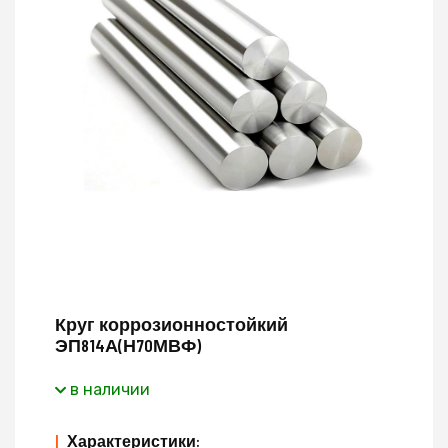
Круг коррозионностойкий
ЭП814А(Н70МВФ)
в наличии
|
Характеристики: