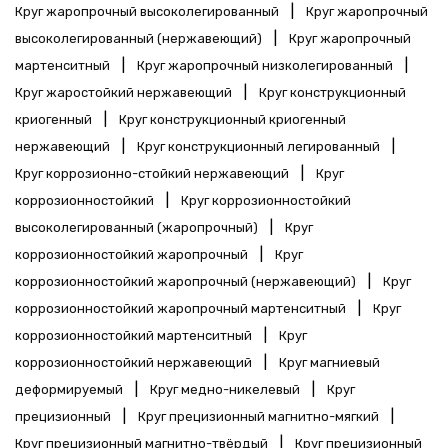
|
Круг жаропрочный высоколегированный
Круг жаропрочный
|
высоколегированный (нержавеющий)
Круг жаропрочный
|
|
мартенситный
Круг жаропрочный низколегированный
|
Круг жаростойкий нержавеющий
Круг конструкционный
|
криогенный
Круг конструкционный криогенный
|
|
нержавеющий
Круг конструкционный легированный
|
Круг коррозионно-стойкий нержавеющий
Круг
|
коррозионностойкий
Круг коррозионностойкий
|
высоколегированный (жаропрочный)
Круг
|
коррозионностойкий жаропрочный
Круг
|
коррозионностойкий жаропрочный (нержавеющий)
Круг
|
коррозионностойкий жаропрочный мартенситный
Круг
|
коррозионностойкий мартенситный
Круг
|
коррозионностойкий нержавеющий
Круг магниевый
|
|
деформируемый
Круг медно-никелевый
Круг
|
|
прецизионный
Круг прецизионный магнитно-мягкий
|
Круг прецизионный магнитно-твёрдый
Круг прецизионный