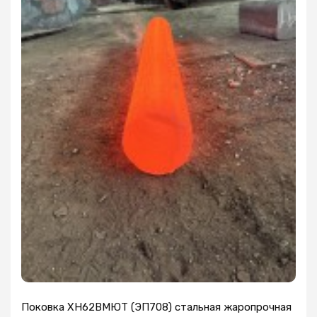
Поковка ХН62ВМЮТ (ЭП708) стальная жаропрочная