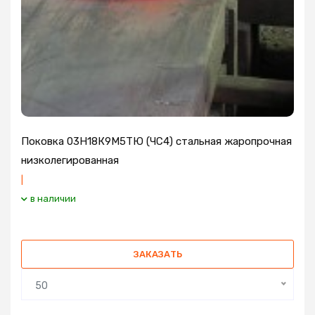
Поковка 03Н18К9М5ТЮ (ЧС4) стальная жаропрочная
низколегированная
|
в наличии
ЗАКАЗАТЬ
50