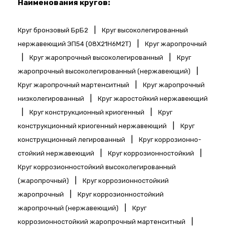
Наименования кругов:
|
Круг бронзовый БрБ2
Круг высоколегированный
|
нержавеющий ЭП54 (08Х21Н6М2Т)
Круг жаропрочный
|
|
Круг жаропрочный высоколегированный
Круг
|
жаропрочный высоколегированный (нержавеющий)
|
Круг жаропрочный мартенситный
Круг жаропрочный
|
низколегированный
Круг жаростойкий нержавеющий
|
|
Круг конструкционный криогенный
Круг
|
конструкционный криогенный нержавеющий
Круг
|
конструкционный легированный
Круг коррозионно-
|
|
стойкий нержавеющий
Круг коррозионностойкий
Круг коррозионностойкий высоколегированный
|
(жаропрочный)
Круг коррозионностойкий
|
жаропрочный
Круг коррозионностойкий
|
жаропрочный (нержавеющий)
Круг
|
коррозионностойкий жаропрочный мартенситный