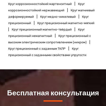
|
Круг коррозионностойкий мартенситный
Круг
|
коррозионностойкий нержавеющий
Круг магниевый
|
|
деформируемый
Круг медно-никелевый
Круг
|
прецизионный
Круг прецизионный магнитно-мягкий
|
|
Круг прецизионный магнитно-твёрдый
Круг
|
прецизионный немагнитный
Круг прецизионный с
|
высоким электрическим сопротивлением (нихром)
|
Круг прецизионный с заданным ТКЛР
Круг
прецизионный с заданными свойствами упругости
Бесплатная консультация