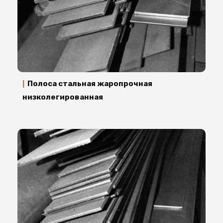
Полоса стальная жаропрочная
|
низколегированная