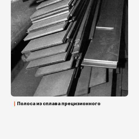
Полоса из сплава прецизионного
|