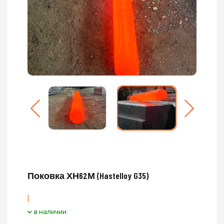
Поковка ХН62М (Hastelloy G35)
|
в наличии